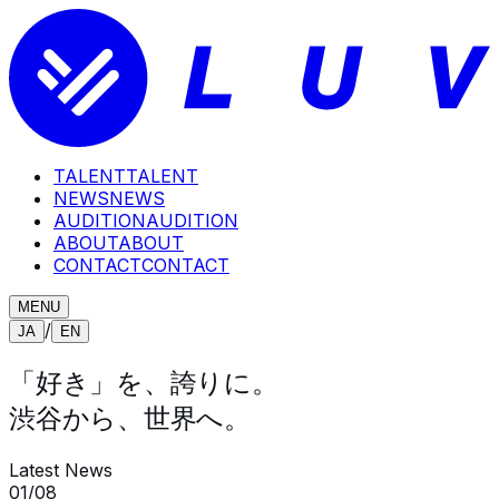
TALENT
TALENT
NEWS
NEWS
AUDITION
AUDITION
ABOUT
ABOUT
CONTACT
CONTACT
MENU
/
JA
EN
「好き」を、誇りに。
渋谷から、世界へ。
Latest News
01
/
08